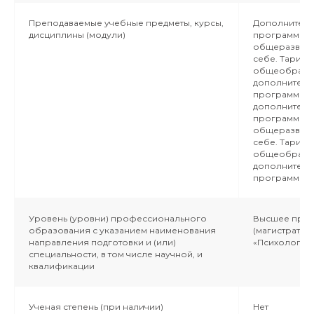
Преподаваемые учебные предметы, курсы,
Дополнитель
дисциплины (модули)
программа -
общеразвива
себе. Тариф 
общеобразов
дополнитель
программа «Ш
дополнитель
программа -
общеразвива
себе. Тариф 
общеобразов
дополнитель
программа «
Уровень (уровни) профессионального
Высшее проф
образования с указанием наименования
(магистратур
направления подготовки и (или)
«Психология»
специальности, в том числе научной, и
квалификации
Ученая степень (при наличии)
Нет