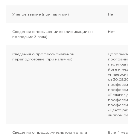
Ученое звание (при наличии)
Нет
Сведения о повышении квалификации (за
Нет
последние 3 года)
Сведения о профессиональной
Дополнитель
переподготовке (при наличии)
программа 
переподготов
йоге и медит
университет 
от 30.05.202
профессиона
профессиона
«Педагог до
профессиона
профессиона
«Центр разви
диплом рег.но
Сведения о продолжительности опыта
8 лет 1 месяц