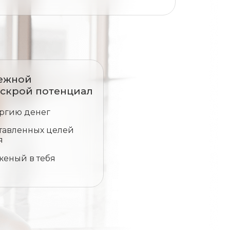
ежной
аскрой потенциал
ргию денег
тавленных целей
я
женый в тебя