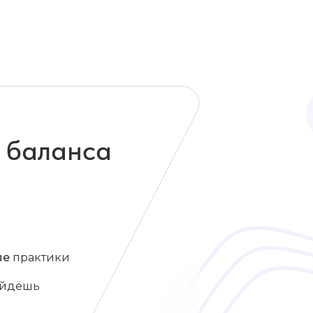
я баланса
ые
практики
найдёшь