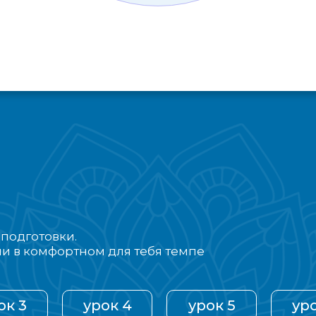
 подготовки.
ли в комфортном для тебя темпе
ок 3
урок 4
урок 5
уро