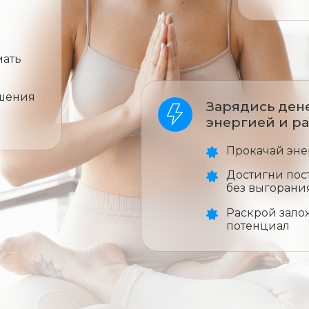
и
мать
ошения
Зарядись ден
энергией и р
Прокачай эне
Достигни пос
без выгорани
Раскрой зало
потенциал