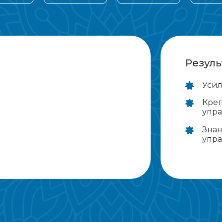
Резуль
Усил
Креп
упр
Знан
упра