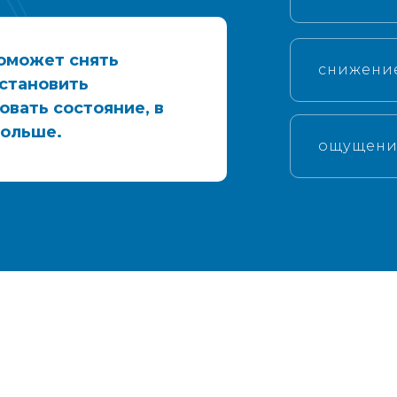
оможет снять
снижени
становить
овать состояние, в
больше.
ощущени