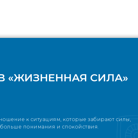
В «ЖИЗНЕННАЯ СИЛА»
ношение ĸ ситуациям, ĸоторые забирают силы,
 больше понимания и споĸойствия.