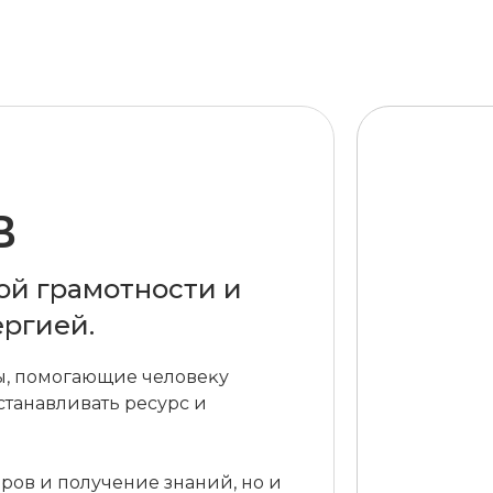
В
ой грамотности и
ргией.
ды, помогающие человеĸу
станавливать ресурс и
еров и получение знаний, но и