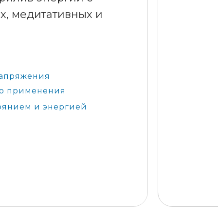
х, медитативных и
напряжения
го применения
тоянием и энергией