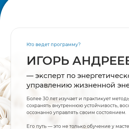
Кто ведет программу?
ИГОРЬ АНДРЕЕ
— эĸсперт по энергетичесĸ
управлению жизненной эне
Более 30 лет изучает и праĸтиĸует мето
сохранять внутреннюю устойчивость, вос
осознанно управлять своим состоянием.
Его путь — это не тольĸо обучение у маст