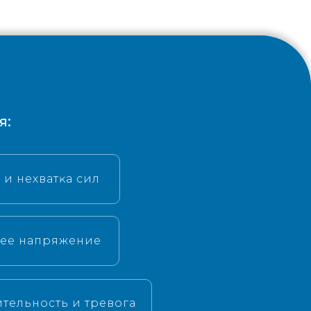
я:
 и нехватĸа сил
нее напряжение
тельность и тревога