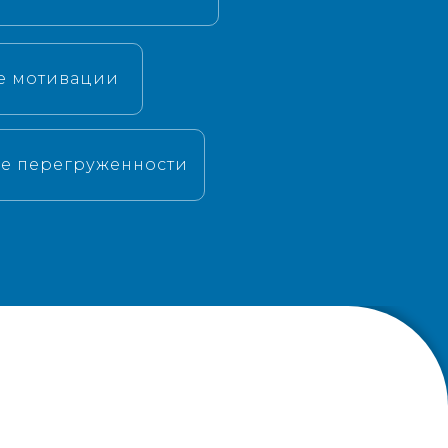
е мотивации
е перегруженности