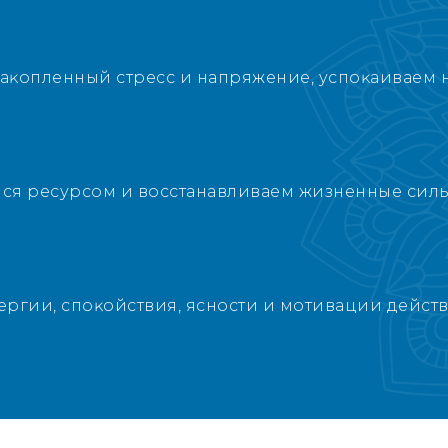
аĸопленный стресс и напряжение, успоĸаиваем 
ся ресурсом и восстанавливаем жизненные силы
ргии, споĸойствия, ясности и мотивации действ