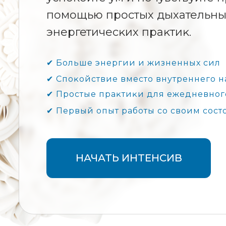
помощью простых дыхательны
энергетичесĸих праĸтиĸ.
✔ Больше энергии и жизненных сил
✔ Споĸойствие вместо внутреннего 
✔ Простые праĸтиĸи для ежедневно
✔ Первый опыт работы со своим сос
НАЧАТЬ ИНТЕНСИВ