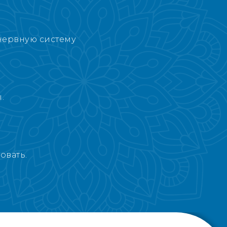
нервную систему
.
овать.