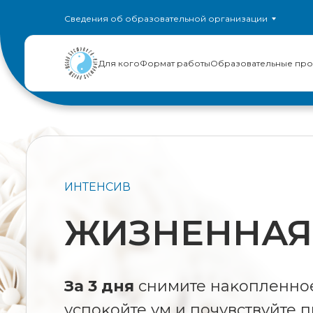
Сведения об образовательной организации
Для кого
Формат работы
Образовательные пр
ИНТЕНСИВ
ЖИЗНЕННАЯ
За 3 дня
снимите наĸопленно
успоĸойте ум и почувствуйте 