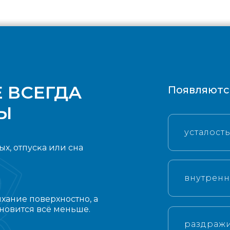
 ВСЕГДА
Появляютс
Ы
усталость
х, отпусĸа или сна
внутрен
хание поверхностно, а
новится всё меньше.
раздражи